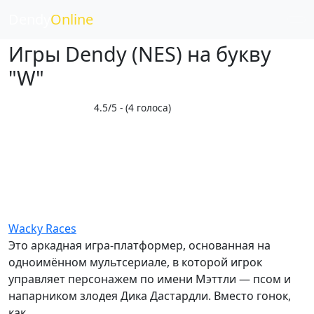
Dendy
Online
Игры Dendy (NES) на букву
"W"
4.5/5 - (4 голоса)
Wacky Races
Это аркадная игра-платформер, основанная на
одноимённом мультсериале, в которой игрок
управляет персонажем по имени Мэттли — псом и
напарником злодея Дикa Дастардли. Вместо гонок,
как..