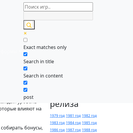
Игры по
алфавиту
Exact matches only
тформы
0-9
A
B
C
D
E
F
G
H
I
J
K
L
M
Search in title
N
O
P
Q
R
S
T
U
V
W
X
Y
Z
Search in content
Годы
де орла от волн
post
релиза
 каждый уровень
которые влияют на
1979 год
1981 год
1982 год
1983 год
1984 год
1985 год
 собирать бонусы,
1986 год
1987 год
1988 год