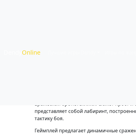
Battle City - игр
Жанр:
Аркадные
| Язык:
Английский
| Игр
Dendy
Online
Лучшие игры Dendy
Игры по жан
Это классическая аркадная игра, в котор
вражеской бронетехники. Сюжет прост и 
представляет собой лабиринт, построенны
тактику боя.
Геймплей предлагает динамичные сражени