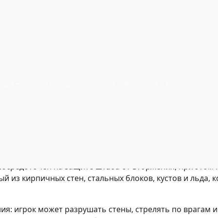
ать онлайн
оков:
2
| Платформа:
Dendy (NES)
| Год релиза:
1985
рам
Игры по параметрам
Игроки
Игровые пла
ой игрок управляет танком, защищающим свою базу в ви
сосредоточен на защите штаба от вторжения, при этом
й из кирпичных стен, стальных блоков, кустов и льда, 
я: игрок может разрушать стены, стрелять по врагам и