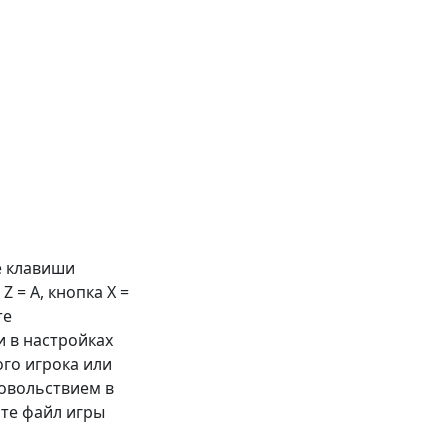
е клавиши
 Z =
A
, кнопка X =
те
 в настройках
ого игрока или
довольствием в
те файл игры