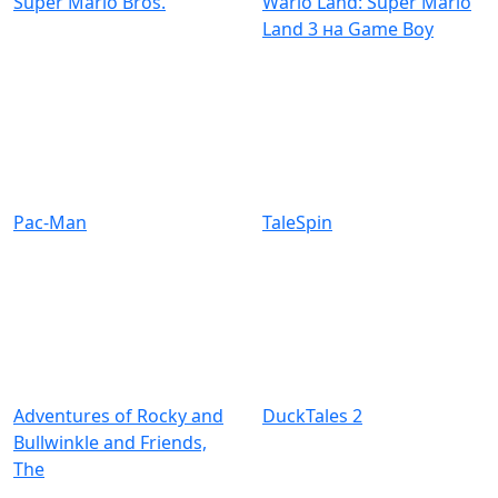
Super Mario Bros.
Wario Land: Super Mario
Land 3 на Game Boy
Pac-Man
TaleSpin
Adventures of Rocky and
DuckTales 2
Bullwinkle and Friends,
The