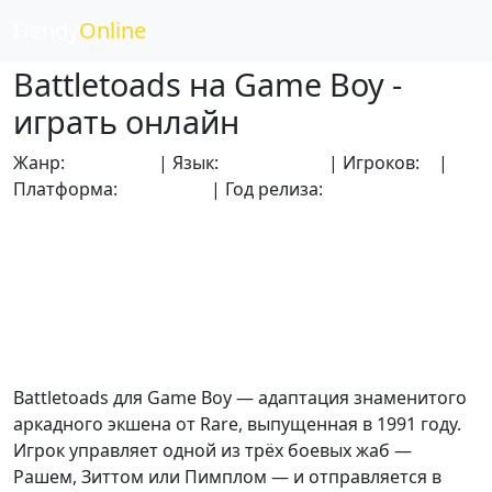
Dendy
Online
Battletoads на Game Boy -
играть онлайн
Жанр:
Аркадные
| Язык:
Английский
| Игроков:
1
|
Платформа:
Game Boy
| Год релиза:
1991
Battletoads для Game Boy — адаптация знаменитого
аркадного экшена от Rare, выпущенная в 1991 году.
Игрок управляет одной из трёх боевых жаб —
Рашем, Зиттом или Пимплом — и отправляется в