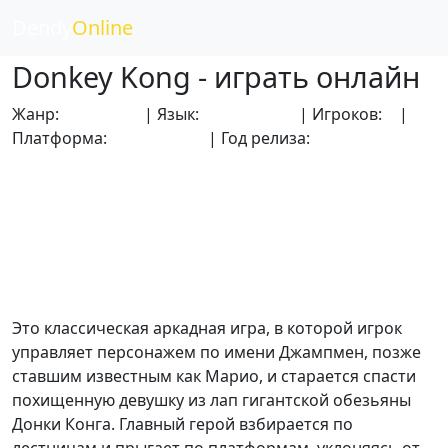
Dendy
Online
Donkey Kong - играть онлайн
Жанр:
Аркадные
| Язык:
Английский
| Игроков:
2
|
Платформа:
Dendy (NES)
| Год релиза:
1981
Это классическая аркадная игра, в которой игрок
управляет персонажем по имени Джампмен, позже
ставшим известным как Марио, и старается спасти
похищенную девушку из лап гигантской обезьяны
Донки Конга. Главный герой взбирается по