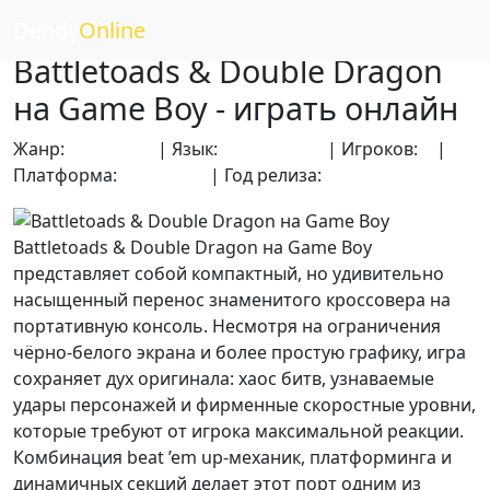
Dendy
Online
Battletoads & Double Dragon
на Game Boy - играть онлайн
Жанр:
Аркадные
| Язык:
Английский
| Игроков:
1
|
Платформа:
Game Boy
| Год релиза:
1994
Battletoads & Double Dragon на Game Boy
представляет собой компактный, но удивительно
насыщенный перенос знаменитого кроссовера на
портативную консоль. Несмотря на ограничения
чёрно-белого экрана и более простую графику, игра
сохраняет дух оригинала: хаос битв, узнаваемые
удары персонажей и фирменные скоростные уровни,
которые требуют от игрока максимальной реакции.
Комбинация beat ’em up-механик, платформинга и
динамичных секций делает этот порт одним из