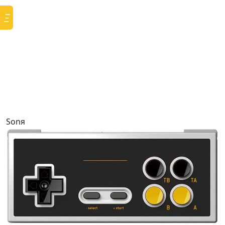
Ξ
Sonя