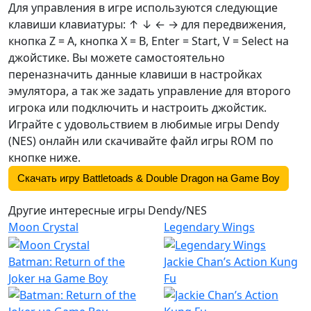
Для управления в игре используются следующие
клавиши клавиатуры: ↑ ↓ ← → для передвижения,
кнопка Z =
A
, кнопка X =
B
, Enter = Start, V = Select на
джойстике. Вы можете самостоятельно
переназначить данные клавиши в настройках
эмулятора, а так же задать управление для второго
игрока или подключить и настроить джойстик.
Играйте с удовольствием в любимые игры Dendy
(NES) онлайн или скачивайте файл игры ROM по
кнопке ниже.
Скачать игру Battletoads & Double Dragon на Game Boy
Другие интересные игры Dendy/NES
Moon Crystal
Legendary Wings
Batman: Return of the
Jackie Chan’s Action Kung
Joker на Game Boy
Fu