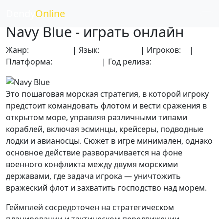
Dendy
Online
Navy Blue - играть онлайн
Жанр:
Стратегии
| Язык:
Японский
| Игроков:
1
|
Платформа:
Dendy (NES)
| Год релиза:
1992
Это пошаговая морская стратегия, в которой игроку
предстоит командовать флотом и вести сражения в
открытом море, управляя различными типами
кораблей, включая эсминцы, крейсеры, подводные
лодки и авианосцы. Сюжет в игре минимален, однако
основное действие разворачивается на фоне
военного конфликта между двумя морскими
державами, где задача игрока — уничтожить
вражеский флот и захватить господство над морем.
Геймплей сосредоточен на стратегическом
планировании и тактическом передвижении