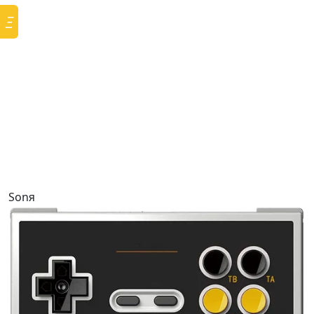
Ξ
Sonя