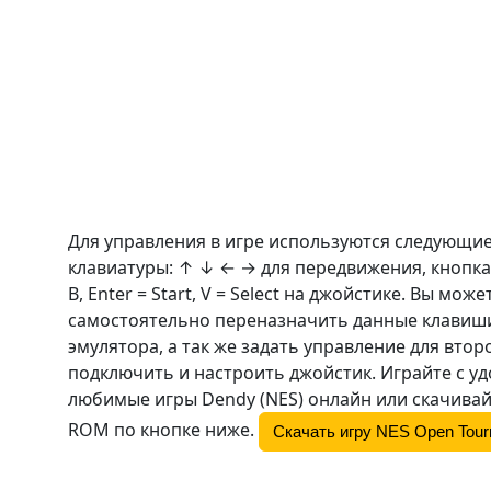
Для управления в игре используются следующи
клавиатуры: ↑ ↓ ← → для передвижения, кнопка
B
, Enter = Start, V = Select на джойстике. Вы може
самостоятельно переназначить данные клавиши
эмулятора, а так же задать управление для втор
подключить и настроить джойстик. Играйте с у
любимые игры Dendy (NES) онлайн или скачивай
ROM по кнопке ниже.
Скачать игру NES Open Tour