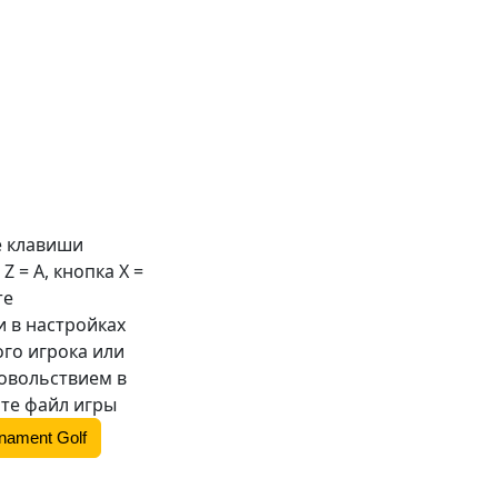
е клавиши
 Z =
A
, кнопка X =
те
 в настройках
ого игрока или
довольствием в
те файл игры
nament Golf