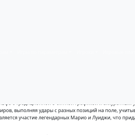
ment Golf - играть онл
гроков:
2
| Платформа:
Dendy (NES)
| Год релиза:
1991
рам
Игры по параметрам
Игроки
Игровые пла
ятор для NES/Dendy, выпущенный компанией Nintendo в 
льфа с традиционной 8-битной графикой и аккуратным 
ров, выполняя удары с разных позиций на поле, учитыв
вляется участие легендарных Марио и Луиджи, что прид