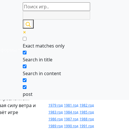
айн
Игры по
алфавиту
Exact matches only
тформы
0-9
A
B
C
D
E
F
G
H
I
J
K
L
M
Search in title
N
O
P
Q
R
S
T
U
V
W
X
Y
Z
Search in content
Годы
1991 году. Эта
релиза
post
управлением.
ая силу ветра и
1979 год
1981 год
1982 год
аёт игре
1983 год
1984 год
1985 год
1986 год
1987 год
1988 год
1989 год
1990 год
1991 год