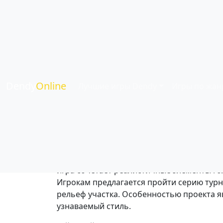
NES Open Tourna
Жанр:
Спортивные
| Язык:
Английский
| И
Dendy
Online
Лучшие игры Dendy
Игры по жан
NES Open Tournament Golf — гольф-симул
игра сочетает реалистичные элементы го
Игрокам предлагается пройти серию турни
рельеф участка. Особенностью проекта я
узнаваемый стиль.