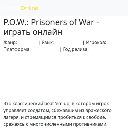
Dendy
Online
P.O.W.: Prisoners of War -
играть онлайн
Жанр:
Боевики
| Язык:
Английский
| Игроков:
1
|
Платформа:
Dendy (NES)
| Год релиза:
1989
Это классический beat ’em up, в котором игрок
управляет солдатом, сбежавшим из вражеского
лагеря, и стремящимся пробиться к свободе,
сражаясь с многочисленными противниками.