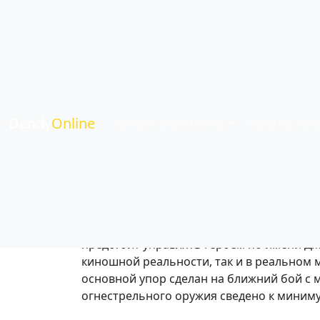
Last Action Hero 
Жанр:
Боевики
| Язык:
Английский
| Игро
Dendy
Online
Лучшие игры Dendy
Игры по жан
Это динамичный боевик, основанный на 
предстоит управлять героем по имени Дж
киношной реальности, так и в реальном м
основной упор сделан на ближний бой с 
огнестрельного оружия сведено к миниму