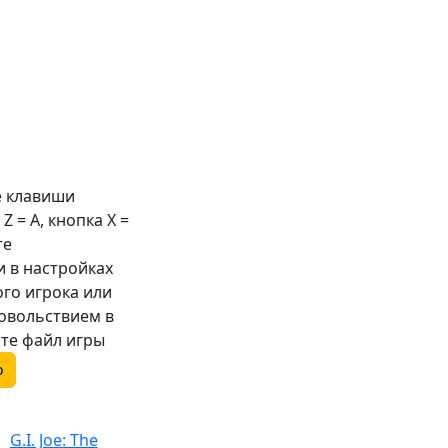
е клавиши
 Z =
A
, кнопка X =
те
 в настройках
ого игрока или
довольствием в
те файл игры
o
G.I. Joe: The