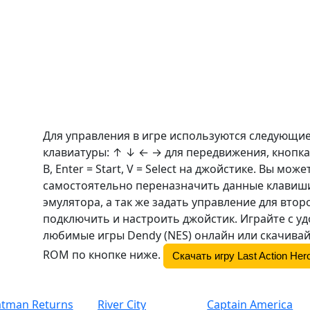
Для управления в игре используются следующи
клавиатуры: ↑ ↓ ← → для передвижения, кнопка
B
, Enter = Start, V = Select на джойстике. Вы може
самостоятельно переназначить данные клавиши
эмулятора, а так же задать управление для втор
подключить и настроить джойстик. Играйте с у
любимые игры Dendy (NES) онлайн или скачивай
ROM по кнопке ниже.
Скачать игру Last Action Her
atman Returns
River City
Captain America