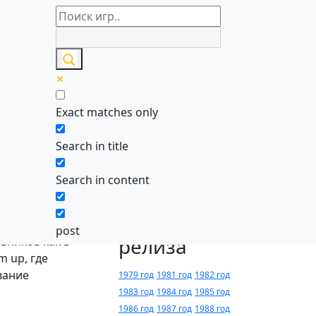
Игры по
алфавиту
Exact matches only
тформы
0-9
A
B
C
D
E
F
G
H
I
J
K
L
M
Search in title
N
O
P
Q
R
S
T
U
V
W
X
Y
Z
Search in content
Годы
котором игроку
post
релиза
вников как в
m up, где
вание
1979 год
1981 год
1982 год
1983 год
1984 год
1985 год
1986 год
1987 год
1988 год