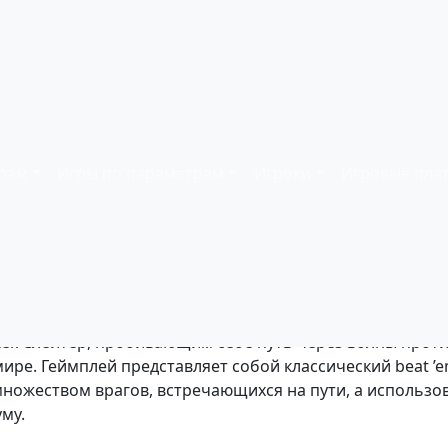
- играть онлайн
ков:
1
| Платформа:
Dendy (NES)
| Год релиза:
1993
рам
Игры по параметрам
Игроки
Игровые пла
одноимённом фильме с Арнольдом Шварценеггером, в 
ек Слейтер, пробивающим себе путь через волны проти
ире. Геймплей представляет собой классический beat ’e
множеством врагов, встречающихся на пути, а использо
му.