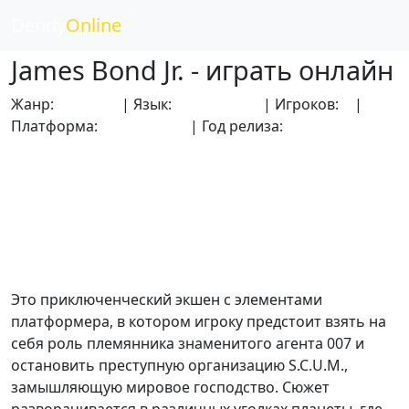
Dendy
Online
James Bond Jr. - играть онлайн
Жанр:
Боевики
| Язык:
Английский
| Игроков:
1
|
Платформа:
Dendy (NES)
| Год релиза:
1992
Это приключенческий экшен с элементами
платформера, в котором игроку предстоит взять на
себя роль племянника знаменитого агента 007 и
остановить преступную организацию S.C.U.M.,
замышляющую мировое господство. Сюжет