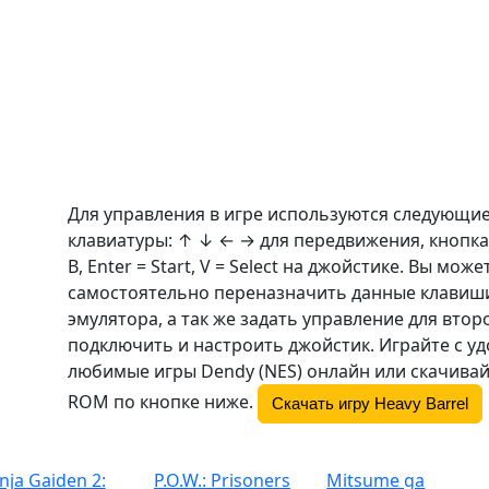
Для управления в игре используются следующи
клавиатуры: ↑ ↓ ← → для передвижения, кнопка
B
, Enter = Start, V = Select на джойстике. Вы може
самостоятельно переназначить данные клавиши
эмулятора, а так же задать управление для втор
подключить и настроить джойстик. Играйте с у
любимые игры Dendy (NES) онлайн или скачивай
ROM по кнопке ниже.
Скачать игру Heavy Barrel
nja Gaiden 2:
P.O.W.: Prisoners
Mitsume ga