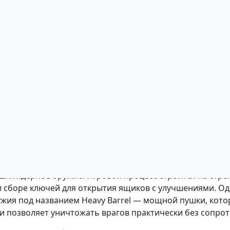
грать онлайн
ков:
2
| Платформа:
Dendy (NES)
| Год релиза:
1990
рам
Игры по параметрам
Игроки
Игровые пла
отором игрок управляет солдатом, пробирающимся через
ших ядерное оружие. Игровой процесс строится на стр
и сборе ключей для открытия ящиков с улучшениями. Од
ужия под названием Heavy Barrel — мощной пушки, кот
 позволяет уничтожать врагов практически без сопрот