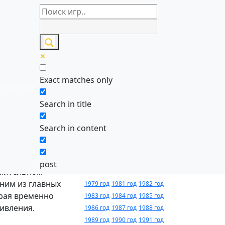
Игры по
алфавиту
Exact matches only
тформы
0-9
A
B
C
D
E
F
G
H
I
J
K
L
M
Search in title
N
O
P
Q
R
S
T
U
V
W
X
Y
Z
Search in content
Годы
 вражескую базу,
релиза
post
емительном
ним из главных
1979 год
1981 год
1982 год
орая временно
1983 год
1984 год
1985 год
ивления.
1986 год
1987 год
1988 год
1989 год
1990 год
1991 год