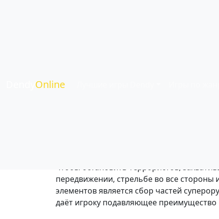
Heavy Barrel - и
Жанр:
Боевики
| Язык:
Английский
| Игро
Dendy
Online
Лучшие игры Dendy
Игры по жан
Это аркадный шутер с видом сверху, в к
чтобы остановить террористов, захватив
передвижении, стрельбе во все стороны 
элементов является сбор частей суперор
даёт игроку подавляющее преимущество и