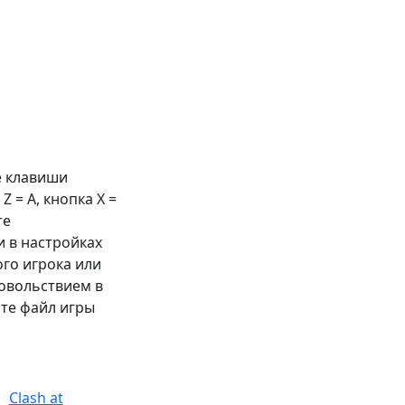
е клавиши
 Z =
A
, кнопка X =
те
 в настройках
ого игрока или
довольствием в
те файл игры
Clash at