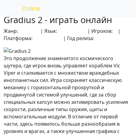
Dendy
Online
Gradius 2 - играть онлайн
Жанр:
Боевики
| Язык:
Английский
| Игроков:
2
|
Платформа:
Dendy (NES)
| Год релиза:
1988
Это продолжение знаменитого космического
шутера, где игрок вновь управляет кораблём Vic
Viper и сталкивается с множеством враждебных
инопланетных сил. Игра сохраняет классическую
механику с горизонтальной прокруткой и
продвинутой системой улучшений, где за сбор
специальных капсул можно активировать усиления
скорости, различные типы оружия, щиты и
вспомогательные модули. В отличие от первой
части, здесь появилось больше разнообразия в
уровнях и врагах, а также улучшенная графика с