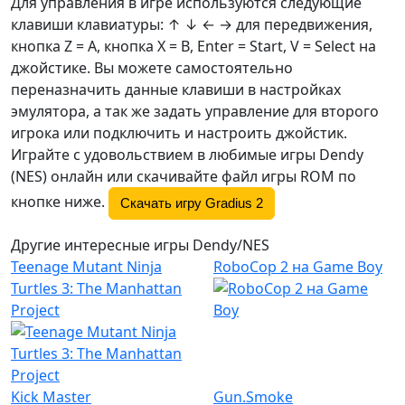
Для управления в игре используются следующие
клавиши клавиатуры: ↑ ↓ ← → для передвижения,
кнопка Z =
A
, кнопка X =
B
, Enter = Start, V = Select на
джойстике. Вы можете самостоятельно
переназначить данные клавиши в настройках
эмулятора, а так же задать управление для второго
игрока или подключить и настроить джойстик.
Играйте с удовольствием в любимые игры Dendy
(NES) онлайн или скачивайте файл игры ROM по
кнопке ниже.
Скачать игру Gradius 2
Другие интересные игры Dendy/NES
Teenage Mutant Ninja
RoboCop 2 на Game Boy
Turtles 3: The Manhattan
Project
Kick Master
Gun.Smoke