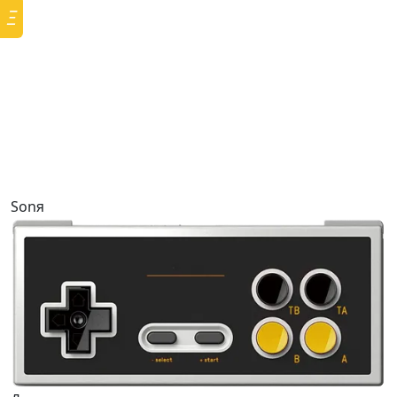
Ξ
Sonя