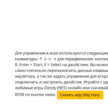
Для управления в игре используются следующи
клавиатуры: ↑ ↓ ← → для передвижения, кнопка
B
, Enter = Start, V = Select на джойстике. Вы може
самостоятельно переназначить данные клавиши
эмулятора, а так же задать управление для втор
подключить и настроить джойстик. Играйте с у
любимые игры Dendy (NES) онлайн или скачивай
ROM по кнопке ниже.
Скачать игру Dirty Harry