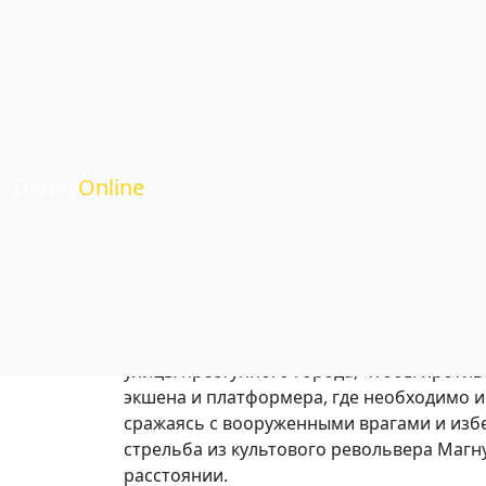
Dirty Harry - игр
Жанр:
Боевики
| Язык:
Английский
| Игро
Dendy
Online
Лучшие игры Dendy
Игры по жан
Сюжет предлагает игрокам взять на себя
улицы преступного города, чтобы против
экшена и платформера, где необходимо и
сражаясь с вооруженными врагами и избе
стрельба из культового револьвера Магн
расстоянии.