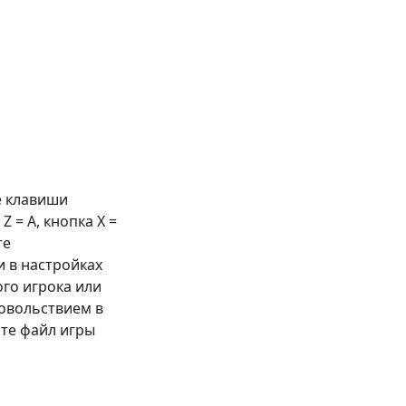
е клавиши
 Z =
A
, кнопка X =
те
 в настройках
ого игрока или
довольствием в
те файл игры