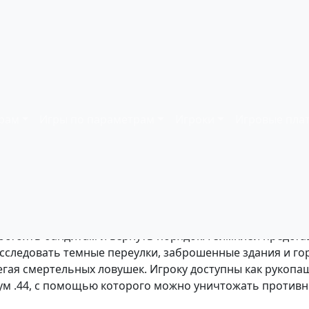
ать онлайн
ков:
1
| Платформа:
Dendy (NES)
| Год релиза:
1990
рам
Игры по параметрам
Игроки
Игровые пла
 роль харизматичного детектива Гарри Кэллахана, котор
остоять бандитам и вернуть порядок. Геймплей предста
сследовать темные переулки, заброшенные здания и го
гая смертельных ловушек. Игроку доступны как рукопаш
ум .44, с помощью которого можно уничтожать противн