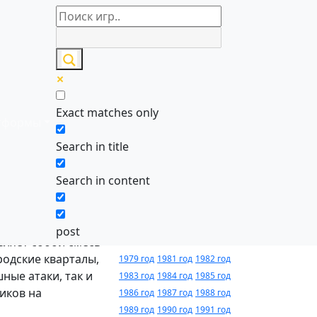
Игры по
алфавиту
Exact matches only
тформы
0-9
A
B
C
D
E
F
G
H
I
J
K
L
M
Search in title
N
O
P
Q
R
S
T
U
V
W
X
Y
Z
Search in content
Годы
ый выходит на
релиза
post
вляет собой смесь
родские кварталы,
1979 год
1981 год
1982 год
ные атаки, так и
1983 год
1984 год
1985 год
иков на
1986 год
1987 год
1988 год
1989 год
1990 год
1991 год