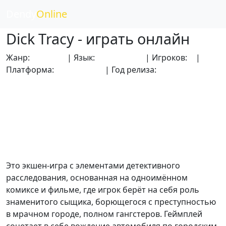
Dendy
Online
Dick Tracy - играть онлайн
Жанр:
Боевики
| Язык:
Английский
| Игроков:
1
|
Платформа:
Dendy (NES)
| Год релиза:
1990
Это экшен-игра с элементами детективного
расследования, основанная на одноимённом
комиксе и фильме, где игрок берёт на себя роль
знаменитого сыщика, борющегося с преступностью
в мрачном городе, полном гангстеров. Геймплей