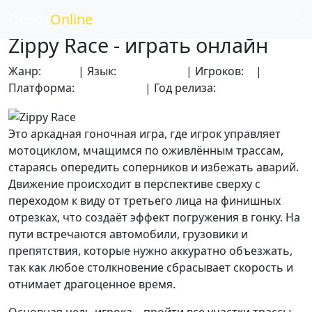
Dendy
Online
Zippy Race - играть онлайн
Жанр:
Гонки
| Язык:
Английский
| Игроков:
2
|
Платформа:
Dendy (NES)
| Год релиза:
1985
Это аркадная гоночная игра, где игрок управляет
мотоциклом, мчащимся по оживлённым трассам,
стараясь опередить соперников и избежать аварий.
Движение происходит в перспективе сверху с
переходом к виду от третьего лица на финишных
отрезках, что создаёт эффект погружения в гонку. На
пути встречаются автомобили, грузовики и
препятствия, которые нужно аккуратно объезжать,
так как любое столкновение сбрасывает скорость и
отнимает драгоценное время.
Основная цель игрока – пройти все участки трассы,