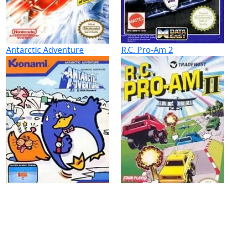
Antarctic Adventure
R.C. Pro-Am 2
Final Lap
Excitebike
Ностальгия по пикселям начинается здесь!