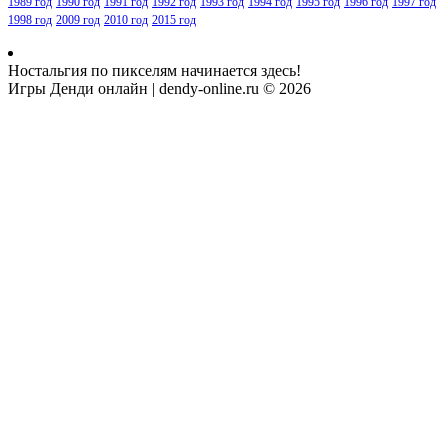
1989 год
1990 год
1991 год
1992 год
1993 год
1994 год
1995 год
1996 год
1997 год
1998 год
2009 год
2010 год
2015 год
Ностальгия по пикселям начинается здесь!
Игры Денди онлайн | dendy-online.ru © 2026