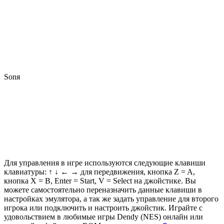
Sonя
Для управления в игре используются следующие клавиши
клавиатуры: ↑ ↓ ← → для передвижения, кнопка Z =
A
,
кнопка X =
B
, Enter = Start, V = Select на джойстике. Вы
можете самостоятельно переназначить данные клавиши в
настройках эмулятора, а так же задать управление для второго
игрока или подключить и настроить джойстик. Играйте с
удовольствием в любимые игры Dendy (NES) онлайн или