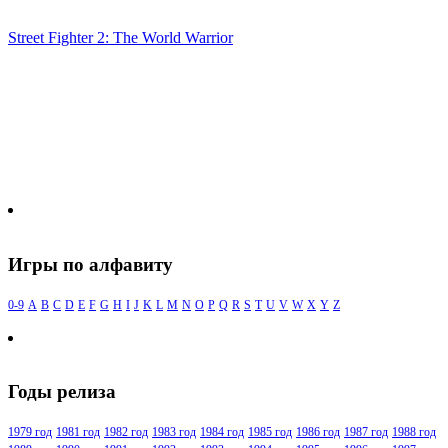
Street Fighter 2: The World Warrior
Игры по алфавиту
0-9
A
B
C
D
E
F
G
H
I
J
K
L
M
N
O
P
Q
R
S
T
U
V
W
X
Y
Z
Годы релиза
1979 год
1981 год
1982 год
1983 год
1984 год
1985 год
1986 год
1987 год
1988 год