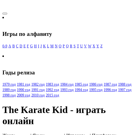
Игры по алфавиту
0-9
A
B
C
D
E
F
G
H
I
J
K
L
M
N
O
P
Q
R
S
T
U
V
W
X
Y
Z
Годы релиза
1979 год
1981 год
1982 год
1983 год
1984 год
1985 год
1986 год
1987 год
1988 год
1989 год
1990 год
1991 год
1992 год
1993 год
1994 год
1995 год
1996 год
1997 год
1998 год
2009 год
2010 год
2015 год
The Karate Kid - играть
онлайн