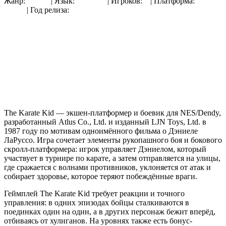
Жанр:
Драки
| Язык:
Русский
| Игроков:
2
| Платформа:
Dendy
(NES)
| Год релиза:
1987
The Karate Kid — экшен-платформер и боевик для NES/Dendy,
разработанный Atlus Co., Ltd. и изданный LJN Toys, Ltd. в
1987 году по мотивам одноимённого фильма о Дэниеле
ЛаРуссо. Игра сочетает элементы рукопашного боя и бокового
скролл-платформера: игрок управляет Дэниелом, который
участвует в турнире по карате, а затем отправляется на улицы,
где сражается с волнами противников, уклоняется от атак и
собирает здоровье, которое теряют побеждённые враги.
Геймплей The Karate Kid требует реакции и точного
управления: в одних эпизодах бойцы сталкиваются в
поединках один на один, а в других персонаж бежит вперёд,
отбиваясь от хулиганов. На уровнях также есть бонус-