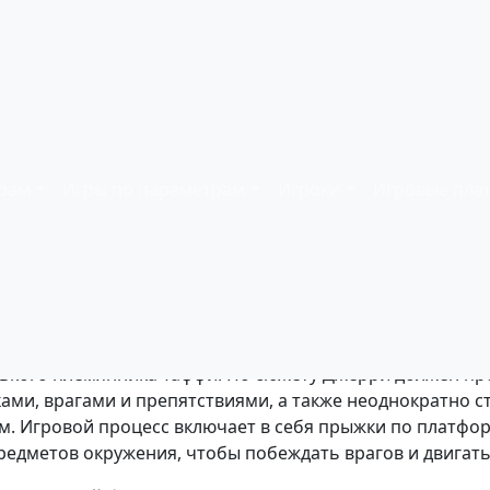
fy - играть онлайн
оков:
1
| Платформа:
Dendy (NES)
| Год релиза:
1993
рам
Игры по параметрам
Игроки
Игровые пла
грок управляет мышонком Джерри, отправившимся в оп
нького племянника Таффи. По сюжету Джерри должен пр
ми, врагами и препятствиями, а также неоднократно ст
. Игровой процесс включает в себя прыжки по платфо
едметов окружения, чтобы побеждать врагов и двигать