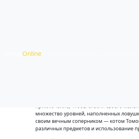
Tom & Jerry & Tuf
Жанр:
Аркадные
| Язык:
Английский
| Игр
Dendy
Online
Лучшие игры Dendy
Игры по жан
Это красочный платформер, в котором и
приключение, чтобы спасти своего мале
множество уровней, наполненных ловушка
своим вечным соперником — котом Томом
различных предметов и использование пр