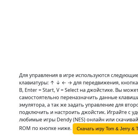
Для управления в игре используются следующи
клавиатуры: ↑ ↓ ← → для передвижения, кнопка
B
, Enter = Start, V = Select на джойстике. Вы може
самостоятельно переназначить данные клавиши
эмулятора, а так же задать управление для втор
подключить и настроить джойстик. Играйте с у
любимые игры Dendy (NES) онлайн или скачивай
ROM по кнопке ниже.
Скачать игру Tom & Jerry & T