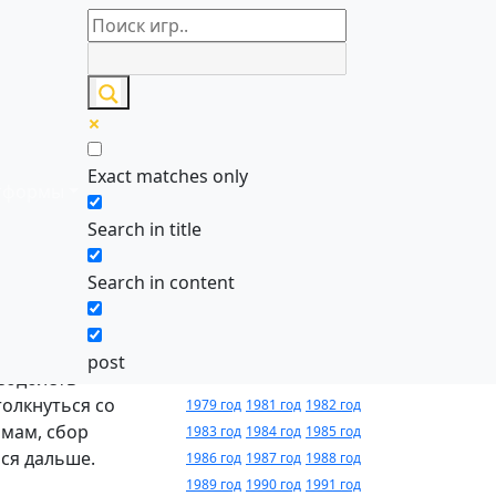
Игры по
алфавиту
Exact matches only
тформы
0-9
A
B
C
D
E
F
G
H
I
J
K
L
M
Search in title
N
O
P
Q
R
S
T
U
V
W
X
Y
Z
Search in content
Годы
асное
релиза
post
еодолеть
олкнуться со
1979 год
1981 год
1982 год
рмам, сбор
1983 год
1984 год
1985 год
ся дальше.
1986 год
1987 год
1988 год
1989 год
1990 год
1991 год