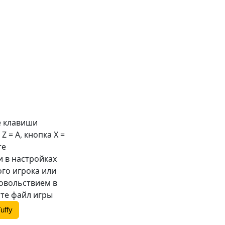
е клавиши
 Z =
A
, кнопка X =
те
 в настройках
ого игрока или
довольствием в
те файл игры
uffy