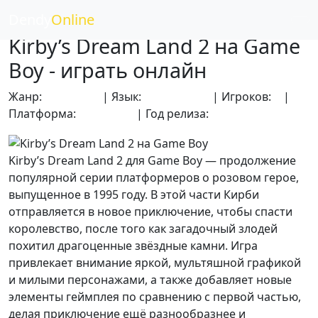
Dendy
Online
Kirby’s Dream Land 2 на Game
Boy - играть онлайн
Жанр:
Аркадные
| Язык:
Английский
| Игроков:
1
|
Платформа:
Game Boy
| Год релиза:
1995
Kirby’s Dream Land 2 для Game Boy — продолжение
популярной серии платформеров о розовом герое,
выпущенное в 1995 году. В этой части Кирби
отправляется в новое приключение, чтобы спасти
королевство, после того как загадочный злодей
похитил драгоценные звёздные камни. Игра
привлекает внимание яркой, мультяшной графикой
и милыми персонажами, а также добавляет новые
элементы геймплея по сравнению с первой частью,
делая приключение ещё разнообразнее и