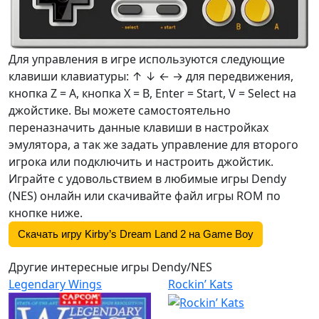
Для управления в игре используются следующие
клавиши клавиатуры: ↑ ↓ ← → для передвижения,
кнопка Z =
A
, кнопка X =
B
, Enter = Start, V = Select на
джойстике. Вы можете самостоятельно
переназначить данные клавиши в настройках
эмулятора, а так же задать управление для второго
игрока или подключить и настроить джойстик.
Играйте с удовольствием в любимые игры Dendy
(NES) онлайн или скачивайте файл игры ROM по
кнопке ниже.
Скачать игру Kirby’s Dream Land 2 на Game Boy
Другие интересные игры Dendy/NES
Legendary Wings
Rockin’ Kats