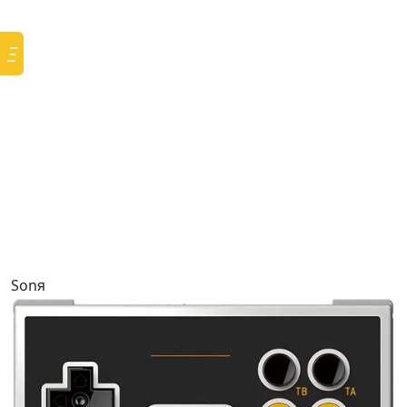
Ξ
Sonя