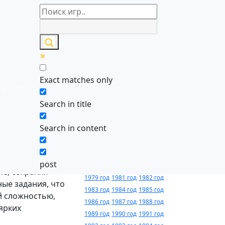
Игры по
алфавиту
Exact matches only
тформы
0-9
A
B
C
D
E
F
G
H
I
J
K
L
M
х сокровищ по
N
O
P
Q
R
S
T
U
V
W
X
Y
Z
разнообразным
Search in title
ский корабль,
Search in content
Годы
тствия и
релиза
Управление стало
post
не, сохраняя
1979 год
1981 год
1982 год
ные задания, что
1983 год
1984 год
1985 год
й сложностью,
1986 год
1987 год
1988 год
ярких
1989 год
1990 год
1991 год