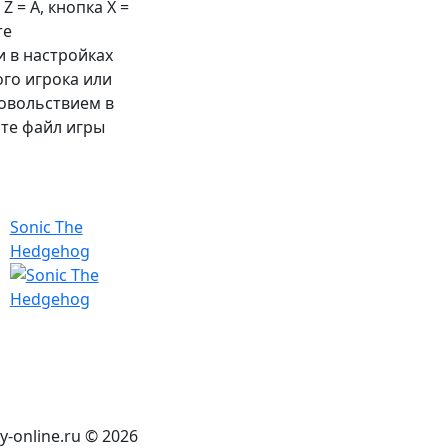
 Z =
A
, кнопка X =
те
 в настройках
ого игрока или
довольствием в
те файл игры
Sonic The
Hedgehog
-online.ru © 2026