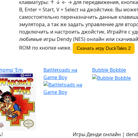
клавиатуры: ↑ ↓ ← → для передвижения, кнопка
B
, Enter = Start, V = Select на джойстике. Вы може
самостоятельно переназначить данные клавиши
эмулятора, а так же задать управление для втор
подключить и настроить джойстик. Играйте с у
любимые игры Dendy (NES) онлайн или скачивай
ROM по кнопке ниже.
Скачать игру DuckTales 2
homp ‘Em
Battletoads на
Bubble Bobble
Game Boy
ь!
Игры Денди онлайн | dendy